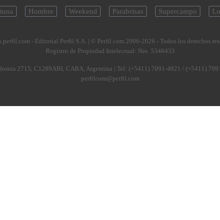
tuna
Hombre
Weekend
Parabrisas
Supercampo
Lo
.perfil.com - Editorial Perfil S.A.
| © Perfil.com 2006-2026 - Todos los derechos re
Registro de Propiedad Intelectual: Nro. 5346433
fornia 2715
,
C1289ABI
,
CABA, Argentina
| Tel:
(+5411) 7091-4921
/
(+5411) 709
perfilcom@perfil.com