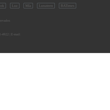
ok
Luz
Mía
Lunateen
BATimes
servados
1-4922
| E-mail: