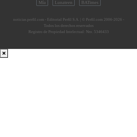
Mía
Lunateen
BATimes
noticias.perfil.com - Editorial Perfil S.A.
| © Perfil.com 2006-2026 -
Todos los derechos reservados
Registro de Propiedad Intelectual: Nro. 5346433