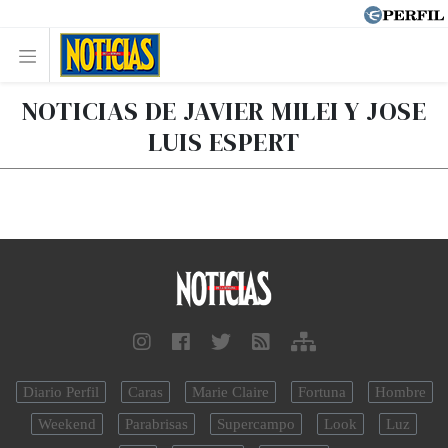
NOTICIAS DE JAVIER MILEI Y JOSE
LUIS ESPERT
Diario Perfil
Caras
Marie Claire
Fortuna
Hombre
Weekend
Parabrisas
Supercampo
Look
Luz