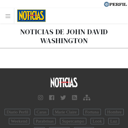
NOTICIAS DE JOHN DAVID
WASHINGTON
Diario Perfil
Caras
Marie Claire
Fortuna
Hombre
Weekend
Parabrisas
Supercampo
Look
Luz