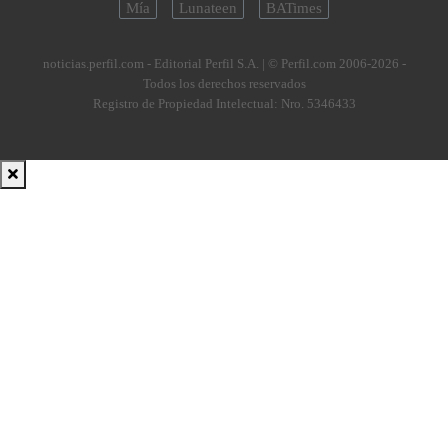
Mía
Lunateen
BATimes
noticias.perfil.com - Editorial Perfil S.A.
| © Perfil.com 2006-2026 -
Todos los derechos reservados
Registro de Propiedad Intelectual: Nro. 5346433