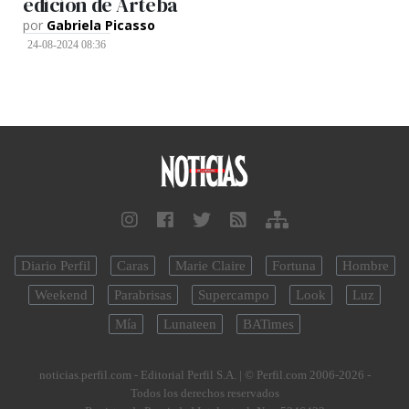
edición de Arteba
por
Gabriela Picasso
24-08-2024 08:36
Diario Perfil
Caras
Marie Claire
Fortuna
Hombre
Weekend
Parabrisas
Supercampo
Look
Luz
Mía
Lunateen
BATimes
noticias.perfil.com - Editorial Perfil S.A.
| © Perfil.com 2006-2026 -
Todos los derechos reservados