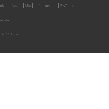
ok
Luz
Mía
Lunateen
BATimes
servados
1-4922
| E-mail: