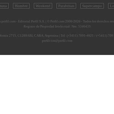
tuna
Hombre
Weekend
Parabrisas
Supercampo
Lo
.perfil.com - Editorial Perfil S.A.
| © Perfil.com 2006-2026 - Todos los derechos re
Registro de Propiedad Intelectual: Nro. 5346433
fornia 2715
,
C1289ABI
,
CABA, Argentina
| Tel:
(+5411) 7091-4921
/
(+5411) 709
perfilcom@perfil.com