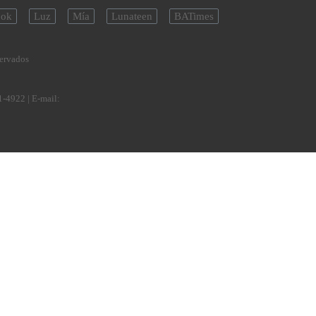
ok
Luz
Mía
Lunateen
BATimes
servados
1-4922
| E-mail: