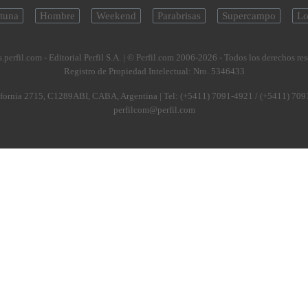
tuna
Hombre
Weekend
Parabrisas
Supercampo
Lo
.perfil.com - Editorial Perfil S.A.
| © Perfil.com 2006-2026 - Todos los derechos re
Registro de Propiedad Intelectual: Nro. 5346433
fornia 2715
,
C1289ABI
,
CABA, Argentina
| Tel:
(+5411) 7091-4921
/
(+5411) 709
perfilcom@perfil.com