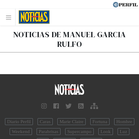
NOTICIAS DE MANUEL GARCIA
RULFO
Diario Perfil
Caras
Marie Claire
Fortuna
Hombre
Weekend
Parabrisas
Supercampo
Look
Luz