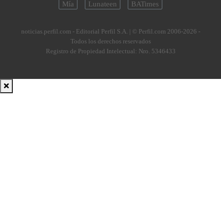
Mía
Lunateen
BATimes
noticias.perfil.com - Editorial Perfil S.A.
| © Perfil.com 2006-2026 -
Todos los derechos reservados
Registro de Propiedad Intelectual: Nro. 5346433