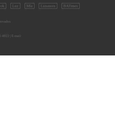
ok
Luz
Mía
Lunateen
BATimes
servados
1-4922
| E-mail: