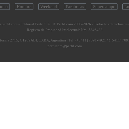
tuna
Hombre
Weekend
Parabrisas
Supercampo
Lo
.perfil.com - Editorial Perfil S.A.
| © Perfil.com 2006-2026 - Todos los derechos re
Registro de Propiedad Intelectual: Nro. 5346433
fornia 2715
,
C1289ABI
,
CABA, Argentina
| Tel:
(+5411) 7091-4921
/
(+5411) 709
perfilcom@perfil.com