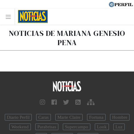
NOTICIAS DE MARIANA GENESIO
PENA
Diario Perfil
Caras
Marie Claire
Fortuna
Hombre
Weekend
Parabrisas
Supercampo
Look
Luz