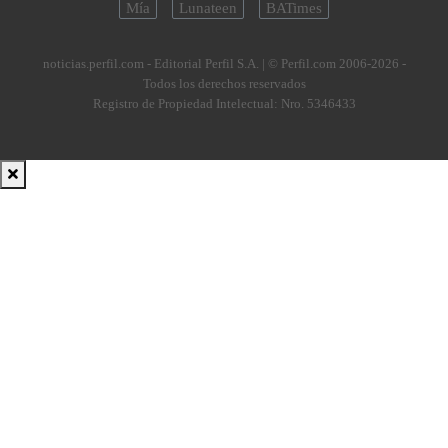
Mía
Lunateen
BATimes
noticias.perfil.com - Editorial Perfil S.A.
| © Perfil.com 2006-2026 -
Todos los derechos reservados
Registro de Propiedad Intelectual: Nro. 5346433