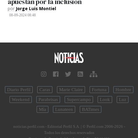
apuestan por la inclusión
por
Jorge Luis Montiel
08-09-2024 08:48
Diario Perfil
Caras
Marie Claire
Fortuna
Hombre
Weekend
Parabrisas
Supercampo
Look
Luz
Mía
Lunateen
BATimes
noticias.perfil.com - Editorial Perfil S.A.
| © Perfil.com 2006-2026 -
Todos los derechos reservados