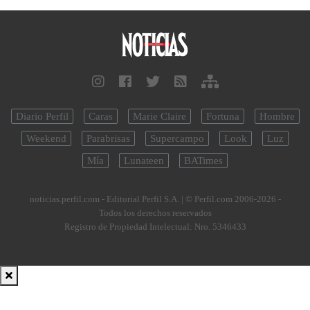
Diario Perfil
Caras
Marie Claire
Fortuna
Hombre
Weekend
Parabrisas
Supercampo
Look
Luz
Mía
Lunateen
BATimes
noticias.perfil.com - Editorial Perfil S.A.
| © Perfil.com 2006-2026 -
Todos los derechos reservados
Registro de Propiedad Intelectual: Nro. 5346433