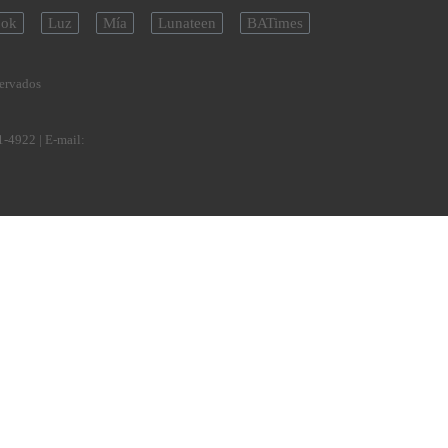
ok
Luz
Mía
Lunateen
BATimes
servados
1-4922
| E-mail: