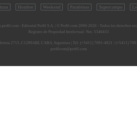
tuna
Hombre
Weekend
Parabrisas
Supercampo
Lo
.perfil.com - Editorial Perfil S.A.
| © Perfil.com 2006-2026 - Todos los derechos re
Registro de Propiedad Intelectual: Nro. 5346433
fornia 2715
,
C1289ABI
,
CABA, Argentina
| Tel:
(+5411) 7091-4921
/
(+5411) 709
perfilcom@perfil.com