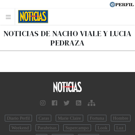
NOTICIAS DE NACHO VIALE Y LUCIA
PEDRAZA
Diario Perfil
Caras
Marie Claire
Fortuna
Hombre
Weekend
Parabrisas
Supercampo
Look
Luz