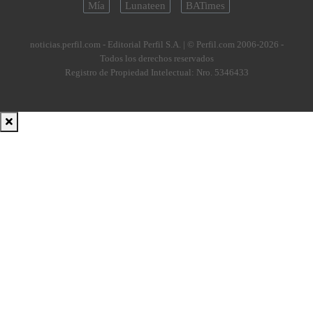
Mía
Lunateen
BATimes
noticias.perfil.com - Editorial Perfil S.A.
| © Perfil.com 2006-2026 -
Todos los derechos reservados
Registro de Propiedad Intelectual: Nro. 5346433