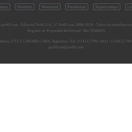
tuna
Hombre
Weekend
Parabrisas
Supercampo
Lo
.perfil.com - Editorial Perfil S.A.
| © Perfil.com 2006-2026 - Todos los derechos re
Registro de Propiedad Intelectual: Nro. 5346433
fornia 2715
,
C1289ABI
,
CABA, Argentina
| Tel:
(+5411) 7091-4921
/
(+5411) 709
perfilcom@perfil.com