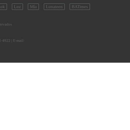
ok
Luz
Mía
Lunateen
BATimes
servados
1-4922
| E-mail: