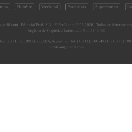
tuna
Hombre
Weekend
Parabrisas
Supercampo
Lo
.perfil.com - Editorial Perfil S.A.
| © Perfil.com 2006-2026 - Todos los derechos re
Registro de Propiedad Intelectual: Nro. 5346433
fornia 2715
,
C1289ABI
,
CABA, Argentina
| Tel:
(+5411) 7091-4921
/
(+5411) 709
perfilcom@perfil.com