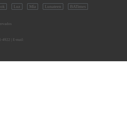
ok
Luz
Mía
Lunateen
BATimes
servados
1-4922
| E-mail: