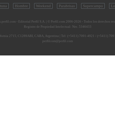
tuna
Hombre
Weekend
Parabrisas
Supercampo
Lo
.perfil.com - Editorial Perfil S.A.
| © Perfil.com 2006-2026 - Todos los derechos re
Registro de Propiedad Intelectual: Nro. 5346433
fornia 2715
,
C1289ABI
,
CABA, Argentina
| Tel:
(+5411) 7091-4921
/
(+5411) 709
perfilcom@perfil.com