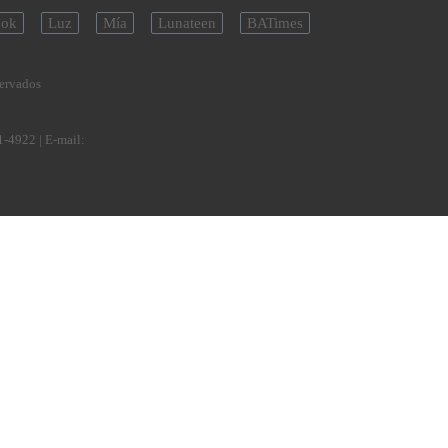
ok
Luz
Mía
Lunateen
BATimes
servados
1-4922
| E-mail: