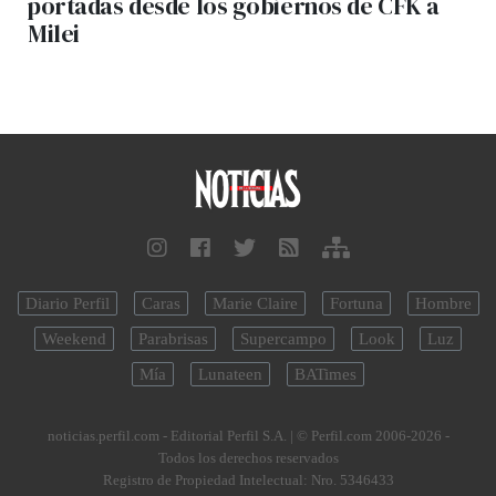
portadas desde los gobiernos de CFK a
Milei
Diario Perfil
Caras
Marie Claire
Fortuna
Hombre
Weekend
Parabrisas
Supercampo
Look
Luz
Mía
Lunateen
BATimes
noticias.perfil.com - Editorial Perfil S.A.
| © Perfil.com 2006-2026 -
Todos los derechos reservados
Registro de Propiedad Intelectual: Nro. 5346433