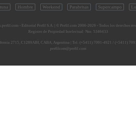
tuna
Hombre
Weekend
Parabrisas
Supercampo
Lo
.perfil.com - Editorial Perfil S.A.
| © Perfil.com 2006-2026 - Todos los derechos re
Registro de Propiedad Intelectual: Nro. 5346433
fornia 2715
,
C1289ABI
,
CABA, Argentina
| Tel:
(+5411) 7091-4921
/
(+5411) 709
perfilcom@perfil.com