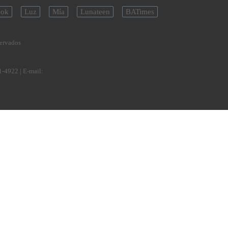
ok
Luz
Mía
Lunateen
BATimes
servados
1-4922
| E-mail: