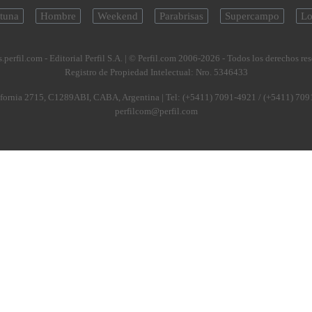
tuna
Hombre
Weekend
Parabrisas
Supercampo
Lo
.perfil.com - Editorial Perfil S.A.
| © Perfil.com 2006-2026 - Todos los derechos re
Registro de Propiedad Intelectual: Nro. 5346433
fornia 2715
,
C1289ABI
,
CABA, Argentina
| Tel:
(+5411) 7091-4921
/
(+5411) 709
perfilcom@perfil.com