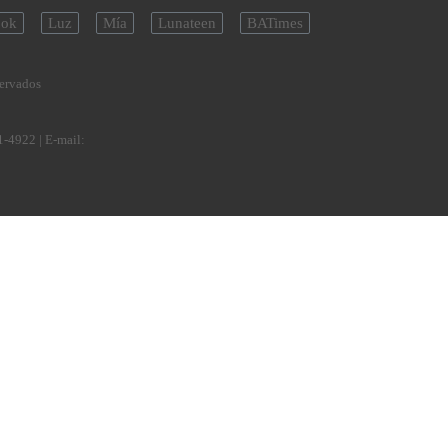
ok
Luz
Mía
Lunateen
BATimes
servados
1-4922
| E-mail: