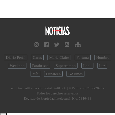
Diario Perfil
Caras
Marie Claire
Fortuna
Hombre
Weekend
Parabrisas
Supercampo
Look
Luz
Mía
Lunateen
BATimes
noticias.perfil.com - Editorial Perfil S.A.
| © Perfil.com 2006-2026 -
Todos los derechos reservados
Registro de Propiedad Intelectual: Nro. 5346433