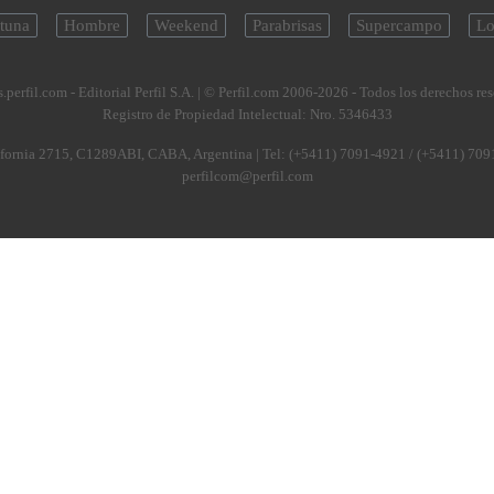
tuna
Hombre
Weekend
Parabrisas
Supercampo
Lo
.perfil.com - Editorial Perfil S.A.
| © Perfil.com 2006-2026 - Todos los derechos re
Registro de Propiedad Intelectual: Nro. 5346433
fornia 2715
,
C1289ABI
,
CABA, Argentina
| Tel:
(+5411) 7091-4921
/
(+5411) 709
perfilcom@perfil.com