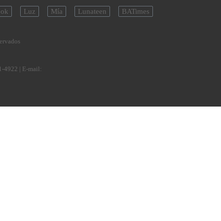
ok
Luz
Mía
Lunateen
BATimes
servados
1-4922
| E-mail: