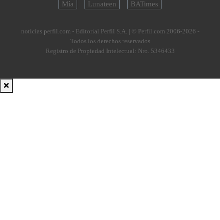
Mía
Lunateen
BATimes
noticias.perfil.com - Editorial Perfil S.A.
| © Perfil.com 2006-2026 -
Todos los derechos reservados
Registro de Propiedad Intelectual: Nro. 5346433