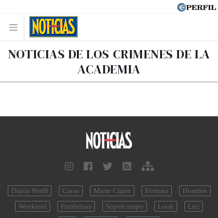
NOTICIAS DE LOS CRIMENES DE LA
ACADEMIA
Diario Perfil
Caras
Marie Claire
Fortuna
Hombre
Weekend
Parabrisas
Supercampo
Look
Luz