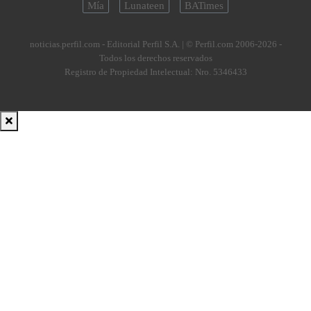
Mía
Lunateen
BATimes
noticias.perfil.com - Editorial Perfil S.A.
| © Perfil.com 2006-2026 -
Todos los derechos reservados
Registro de Propiedad Intelectual: Nro. 5346433