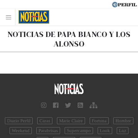
NOTICIAS DE PAPA BIANCO Y LOS
ALONSO
Diario Perfil
Caras
Marie Claire
Fortuna
Hombre
Weekend
Parabrisas
Supercampo
Look
Luz