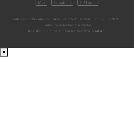
Mía
Lunateen
BATimes
noticias.perfil.com - Editorial Perfil S.A.
| © Perfil.com 2006-2026 -
Todos los derechos reservados
Registro de Propiedad Intelectual: Nro. 5346433