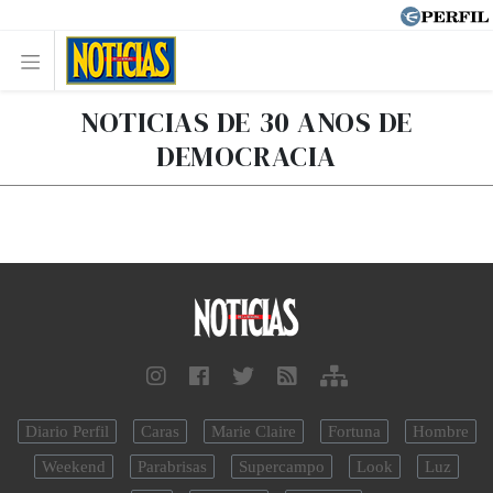
NOTICIAS DE 30 ANOS DE
DEMOCRACIA
Diario Perfil
Caras
Marie Claire
Fortuna
Hombre
Weekend
Parabrisas
Supercampo
Look
Luz