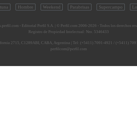
tuna
Hombre
Weekend
Parabrisas
Supercampo
Lo
.perfil.com - Editorial Perfil S.A.
| © Perfil.com 2006-2026 - Todos los derechos re
Registro de Propiedad Intelectual: Nro. 5346433
fornia 2715
,
C1289ABI
,
CABA, Argentina
| Tel:
(+5411) 7091-4921
/
(+5411) 709
perfilcom@perfil.com