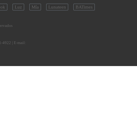
ok
Luz
Mía
Lunateen
BATimes
servados
1-4922
| E-mail: