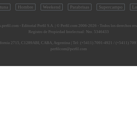
tuna
Hombre
Weekend
Parabrisas
Supercampo
Lo
.perfil.com - Editorial Perfil S.A.
| © Perfil.com 2006-2026 - Todos los derechos re
Registro de Propiedad Intelectual: Nro. 5346433
fornia 2715
,
C1289ABI
,
CABA, Argentina
| Tel:
(+5411) 7091-4921
/
(+5411) 709
perfilcom@perfil.com