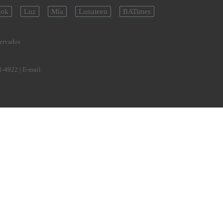
ok
Luz
Mía
Lunateen
BATimes
servados
1-4922
| E-mail: