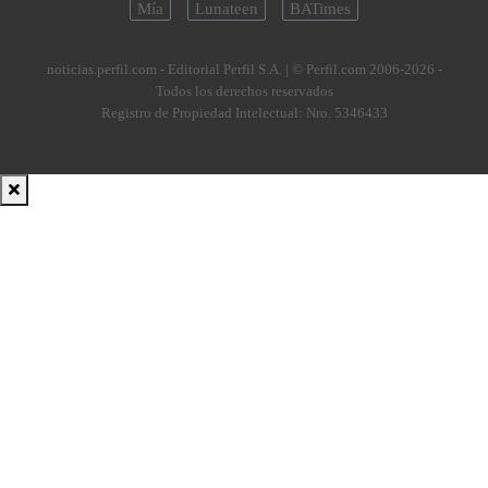
Mía
Lunateen
BATimes
noticias.perfil.com - Editorial Perfil S.A.
| © Perfil.com 2006-2026 -
Todos los derechos reservados
Registro de Propiedad Intelectual: Nro. 5346433