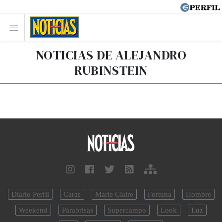
NOTICIAS DE ALEJANDRO
RUBINSTEIN
Diario Perfil
Caras
Marie Claire
Fortuna
Hombre
Weekend
Parabrisas
Supercampo
Look
Luz