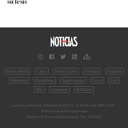
su tesis
Diario Perfil
Caras
Marie Claire
Fortuna
Hombre
Weekend
Parabrisas
Supercampo
Look
Luz
Mía
Lunateen
BATimes
noticias.perfil.com - Editorial Perfil S.A.
| © Perfil.com 2006-2026 -
Todos los derechos reservados
Registro de Propiedad Intelectual: Nro. 5346433