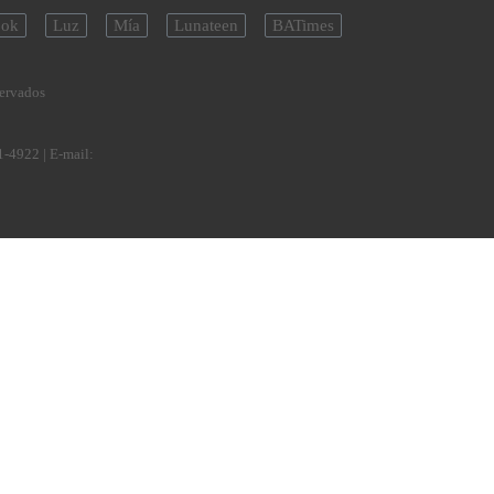
ok
Luz
Mía
Lunateen
BATimes
servados
1-4922
| E-mail: