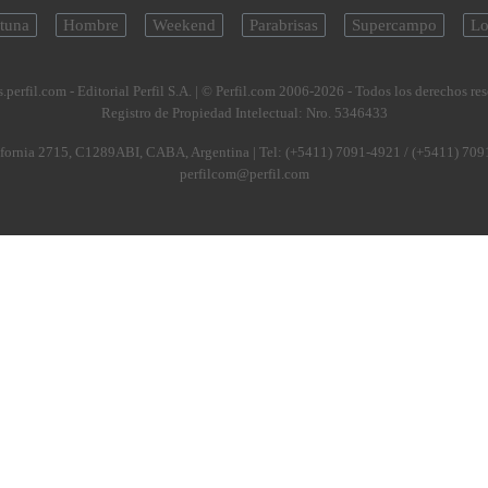
tuna
Hombre
Weekend
Parabrisas
Supercampo
Lo
.perfil.com - Editorial Perfil S.A.
| © Perfil.com 2006-2026 - Todos los derechos re
Registro de Propiedad Intelectual: Nro. 5346433
fornia 2715
,
C1289ABI
,
CABA, Argentina
| Tel:
(+5411) 7091-4921
/
(+5411) 709
perfilcom@perfil.com