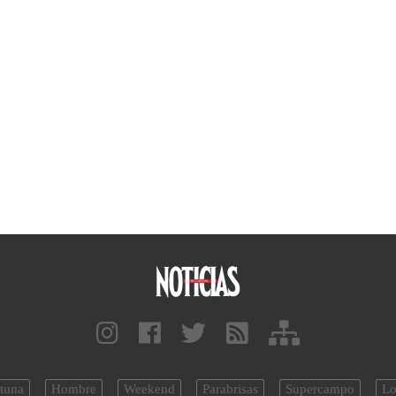
tuna
Hombre
Weekend
Parabrisas
Supercampo
Lo