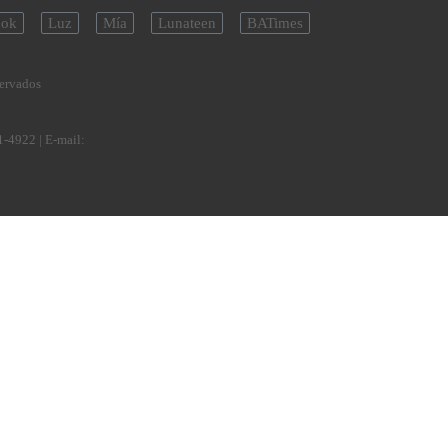
ok
Luz
Mía
Lunateen
BATimes
servados
1-4922
| E-mail: