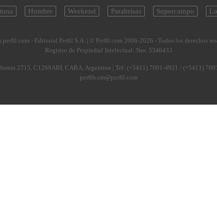
tuna
Hombre
Weekend
Parabrisas
Supercampo
Lo
.perfil.com - Editorial Perfil S.A.
| © Perfil.com 2006-2026 - Todos los derechos re
Registro de Propiedad Intelectual: Nro. 5346433
fornia 2715
,
C1289ABI
,
CABA, Argentina
| Tel:
(+5411) 7091-4921
/
(+5411) 709
perfilcom@perfil.com