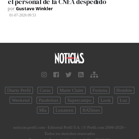
el personal de la CNEA despedido
por
Gustavo Winkler
01-07-2026 09:53
Diario Perfil
Caras
Marie Claire
Fortuna
Hombre
Weekend
Parabrisas
Supercampo
Look
Luz
Mía
Lunateen
BATimes
noticias.perfil.com - Editorial Perfil S.A.
| © Perfil.com 2006-2026 -
Todos los derechos reservados