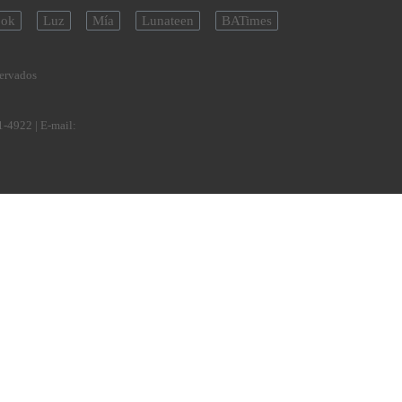
ok
Luz
Mía
Lunateen
BATimes
servados
1-4922
| E-mail: