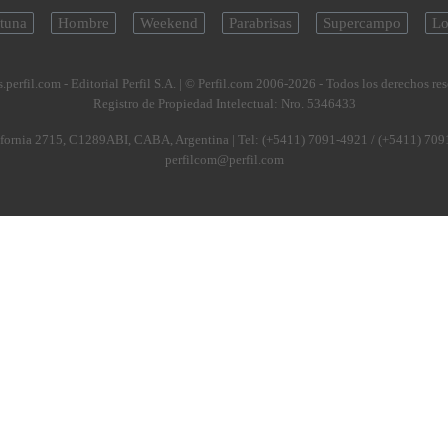
tuna
Hombre
Weekend
Parabrisas
Supercampo
Lo
.perfil.com - Editorial Perfil S.A.
| © Perfil.com 2006-2026 - Todos los derechos re
Registro de Propiedad Intelectual: Nro. 5346433
fornia 2715
,
C1289ABI
,
CABA, Argentina
| Tel:
(+5411) 7091-4921
/
(+5411) 709
perfilcom@perfil.com