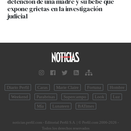
detención de una madre y su bebé que
expone grietas en la investigación
judicial
Diario Perfil
Caras
Marie Claire
Fortuna
Hombre
Weekend
Parabrisas
Supercampo
Look
Luz
Mía
Lunateen
BATimes
noticias.perfil.com - Editorial Perfil S.A.
| © Perfil.com 2006-2026 -
Todos los derechos reservados