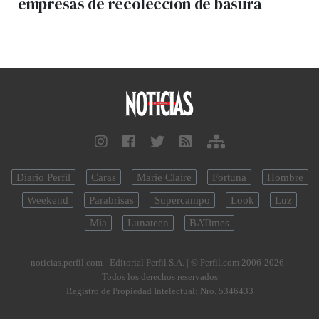
empresas de recolección de basura
Diario Perfil
Caras
Marie Claire
Fortuna
Hombre
Weekend
Parabrisas
Supercampo
Look
Luz
Mía
Lunateen
BATimes
noticias.perfil.com - Editorial Perfil S.A.
| © Perfil.com 2006-2026 -
Todos los derechos reservados
Registro de Propiedad Intelectual: Nro. 5346433