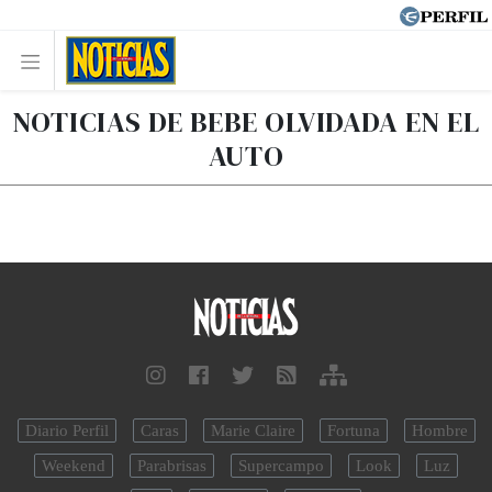
NOTICIAS DE BEBE OLVIDADA EN EL
AUTO
Diario Perfil
Caras
Marie Claire
Fortuna
Hombre
Weekend
Parabrisas
Supercampo
Look
Luz