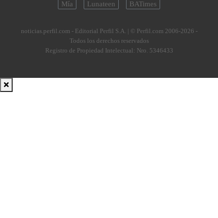
Mía
Lunateen
BATimes
noticias.perfil.com - Editorial Perfil S.A.
| © Perfil.com 2006-2026 -
Todos los derechos reservados
Registro de Propiedad Intelectual: Nro. 5346433