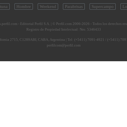
tuna
Hombre
Weekend
Parabrisas
Supercampo
Lo
.perfil.com - Editorial Perfil S.A.
| © Perfil.com 2006-2026 - Todos los derechos re
Registro de Propiedad Intelectual: Nro. 5346433
fornia 2715
,
C1289ABI
,
CABA, Argentina
| Tel:
(+5411) 7091-4921
/
(+5411) 709
perfilcom@perfil.com