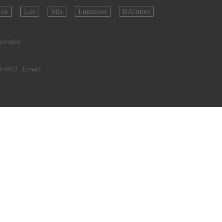
ok
Luz
Mía
Lunateen
BATimes
servados
1-4922
| E-mail: