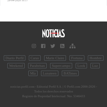
28-04-2026 16:17
Diario Perfil
Caras
Marie Claire
Fortuna
Hombre
Weekend
Parabrisas
Supercampo
Look
Luz
Mía
Lunateen
BATimes
noticias.perfil.com - Editorial Perfil S.A.
| © Perfil.com 2006-2026 -
Todos los derechos reservados
Registro de Propiedad Intelectual: Nro. 5346433