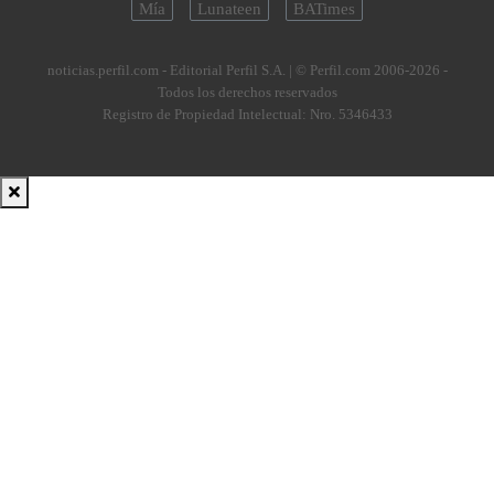
Mía
Lunateen
BATimes
noticias.perfil.com - Editorial Perfil S.A.
| © Perfil.com 2006-2026 -
Todos los derechos reservados
Registro de Propiedad Intelectual: Nro. 5346433