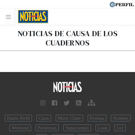
NOTICIAS DE CAUSA DE LOS
CUADERNOS
Diario Perfil
Caras
Marie Claire
Fortuna
Hombre
Weekend
Parabrisas
Supercampo
Look
Luz