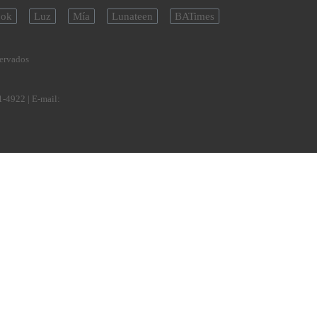
ok
Luz
Mía
Lunateen
BATimes
servados
1-4922
| E-mail: