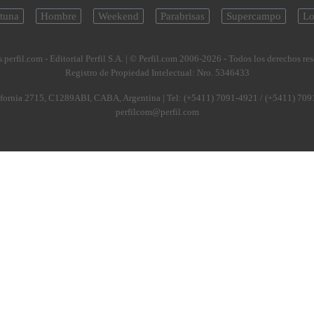
tuna
Hombre
Weekend
Parabrisas
Supercampo
Lo
.perfil.com - Editorial Perfil S.A.
| © Perfil.com 2006-2026 - Todos los derechos re
Registro de Propiedad Intelectual: Nro. 5346433
fornia 2715
,
C1289ABI
,
CABA, Argentina
| Tel:
(+5411) 7091-4921
/
(+5411) 709
perfilcom@perfil.com