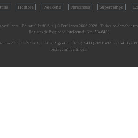
tuna
Hombre
Weekend
Parabrisas
Supercampo
Lo
.perfil.com - Editorial Perfil S.A.
| © Perfil.com 2006-2026 - Todos los derechos re
Registro de Propiedad Intelectual: Nro. 5346433
fornia 2715
,
C1289ABI
,
CABA, Argentina
| Tel:
(+5411) 7091-4921
/
(+5411) 709
perfilcom@perfil.com