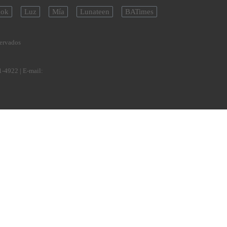
ok
Luz
Mía
Lunateen
BATimes
servados
1-4922
| E-mail: