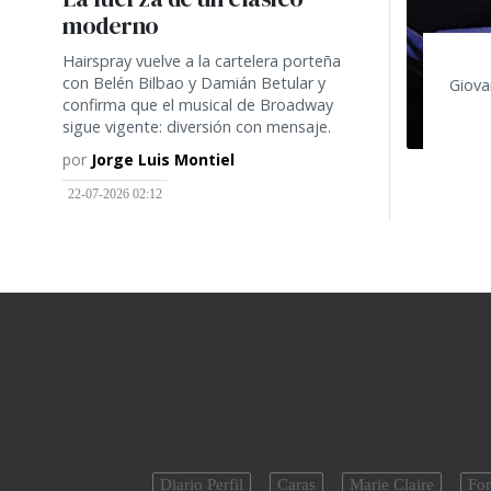
moderno
Hairspray vuelve a la cartelera porteña
con Belén Bilbao y Damián Betular y
Giovan
confirma que el musical de Broadway
sigue vigente: diversión con mensaje.
por
Jorge Luis Montiel
22-07-2026 02:12
Diario Perfil
Caras
Marie Claire
For