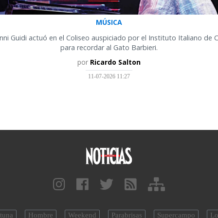
MÚSICA
ni Guidi actuó en el Coliseo auspiciado por el Instituto Italiano de 
para recordar al Gato Barbieri.
por
Ricardo Salton
11-07-2026 11:27
tuna
Hombre
Weekend
Parabrisas
Supercampo
Lo