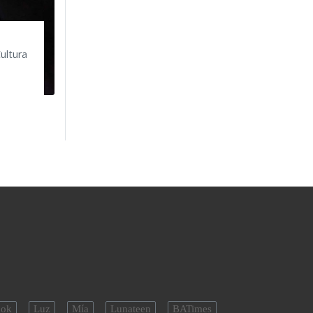
Cultura
ok
Luz
Mía
Lunateen
BATimes