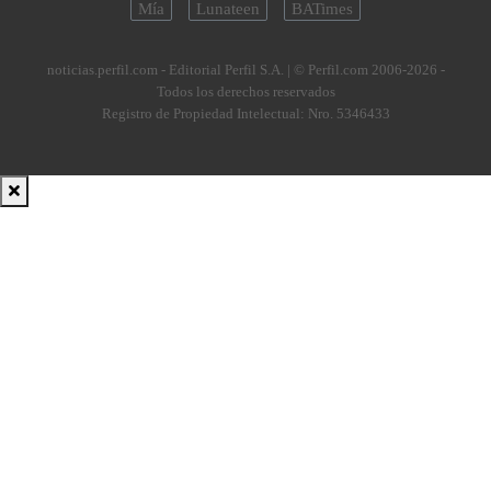
Mía
Lunateen
BATimes
noticias.perfil.com - Editorial Perfil S.A.
| © Perfil.com 2006-2026 -
Todos los derechos reservados
Registro de Propiedad Intelectual: Nro. 5346433