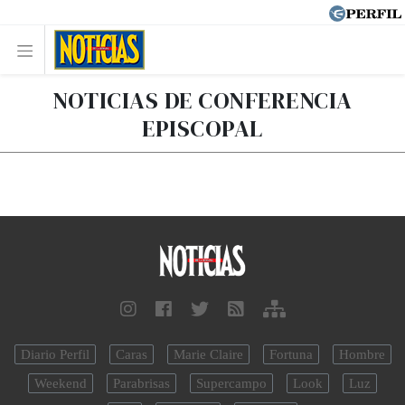
NOTICIAS DE CONFERENCIA
EPISCOPAL
Diario Perfil
Caras
Marie Claire
Fortuna
Hombre
Weekend
Parabrisas
Supercampo
Look
Luz