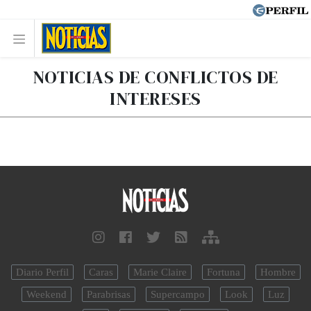
NOTICIAS DE CONFLICTOS DE
INTERESES
Diario Perfil
Caras
Marie Claire
Fortuna
Hombre
Weekend
Parabrisas
Supercampo
Look
Luz