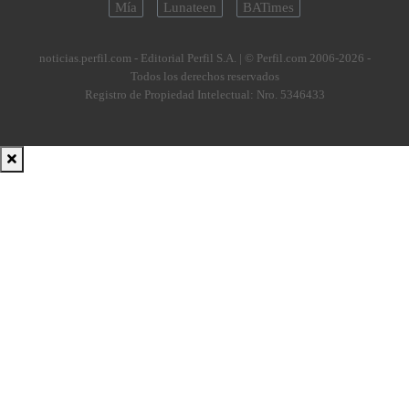
Mía
Lunateen
BATimes
noticias.perfil.com - Editorial Perfil S.A.
| © Perfil.com 2006-2026 -
Todos los derechos reservados
Registro de Propiedad Intelectual: Nro. 5346433