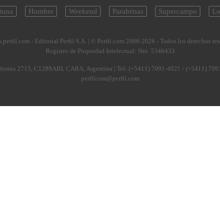
tuna
Hombre
Weekend
Parabrisas
Supercampo
Lo
.perfil.com - Editorial Perfil S.A.
| © Perfil.com 2006-2026 - Todos los derechos re
Registro de Propiedad Intelectual: Nro. 5346433
fornia 2715
,
C1289ABI
,
CABA, Argentina
| Tel:
(+5411) 7091-4921
/
(+5411) 709
perfilcom@perfil.com