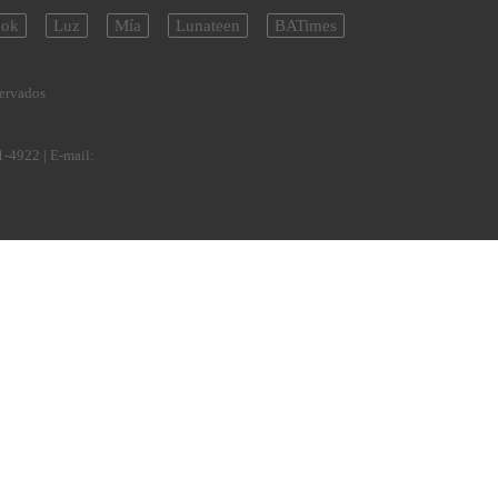
ok
Luz
Mía
Lunateen
BATimes
servados
1-4922
| E-mail: