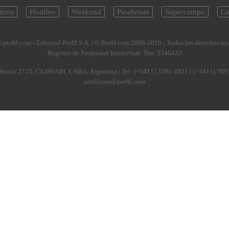
tuna
Hombre
Weekend
Parabrisas
Supercampo
Lo
.perfil.com - Editorial Perfil S.A.
| © Perfil.com 2006-2026 - Todos los derechos re
Registro de Propiedad Intelectual: Nro. 5346433
fornia 2715
,
C1289ABI
,
CABA, Argentina
| Tel:
(+5411) 7091-4921
/
(+5411) 709
perfilcom@perfil.com