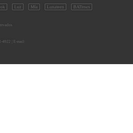
ok
Luz
Mía
Lunateen
BATimes
servados
1-4922
| E-mail: