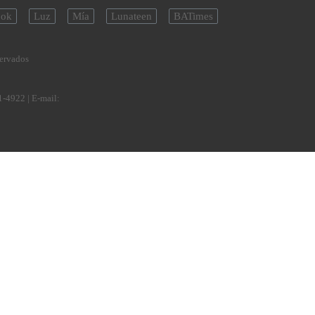
ok
Luz
Mía
Lunateen
BATimes
servados
1-4922
| E-mail: