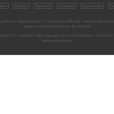
tuna
Hombre
Weekend
Parabrisas
Supercampo
Lo
.perfil.com - Editorial Perfil S.A.
| © Perfil.com 2006-2026 - Todos los derechos re
Registro de Propiedad Intelectual: Nro. 5346433
fornia 2715
,
C1289ABI
,
CABA, Argentina
| Tel:
(+5411) 7091-4921
/
(+5411) 709
perfilcom@perfil.com