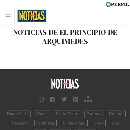
NOTICIAS DE EL PRINCIPIO DE
ARQUIMEDES
Diario Perfil
Caras
Marie Claire
Fortuna
Hombre
Weekend
Parabrisas
Supercampo
Look
Luz