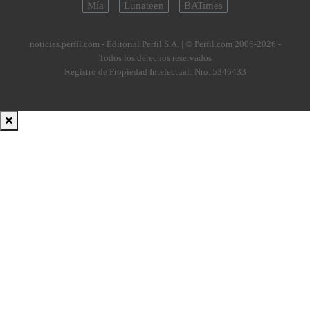
Mía
Lunateen
BATimes
noticias.perfil.com - Editorial Perfil S.A.
| © Perfil.com 2006-2026 -
Todos los derechos reservados
Registro de Propiedad Intelectual: Nro. 5346433