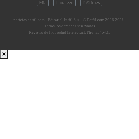
Mía
Lunateen
BATimes
noticias.perfil.com - Editorial Perfil S.A.
| © Perfil.com 2006-2026 -
Todos los derechos reservados
Registro de Propiedad Intelectual: Nro. 5346433