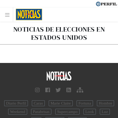
NOTICIAS DE ELECCIONES EN
ESTADOS UNIDOS
Diario Perfil
Caras
Marie Claire
Fortuna
Hombre
Weekend
Parabrisas
Supercampo
Look
Luz