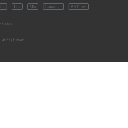
ok
Luz
Mía
Lunateen
BATimes
servados
1-4922
| E-mail: