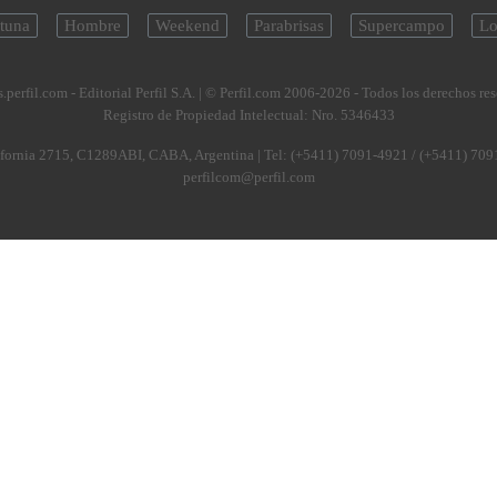
tuna
Hombre
Weekend
Parabrisas
Supercampo
Lo
.perfil.com - Editorial Perfil S.A.
| © Perfil.com 2006-2026 - Todos los derechos re
Registro de Propiedad Intelectual: Nro. 5346433
fornia 2715
,
C1289ABI
,
CABA, Argentina
| Tel:
(+5411) 7091-4921
/
(+5411) 709
perfilcom@perfil.com